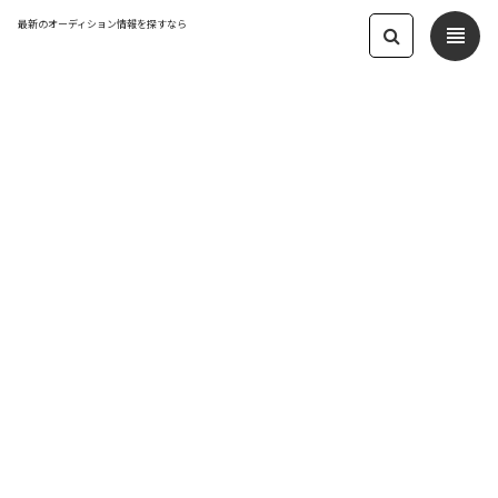
最新のオーディション情報を探すなら
view_headline
← オーディション一覧に戻る
更新日：2025.1.28 09:46
未経験からSNSデビュー オーディショ
ン2025 Xector1主催
インフルエンサー
応募締切：2025/02/28