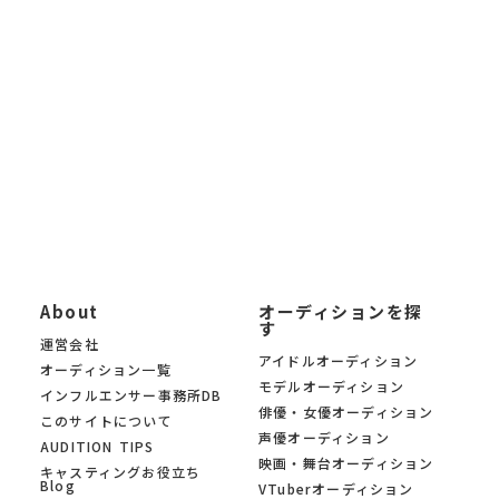
る新人発掘オーディションまで 幅広く掲載。「オーディションサ
イトを探したい」「最新の芸能オーディション情報を知りたい」
「自分に合ったオーディションを募集中の中から見つけたい」と
いう方に、 KYAM.PUSは無料でご利用いただけるオーディション
募集サイトです。
KYAM.PUSは、信頼できる芸能事務所・プロダクション・制作会
社のみのオーディションを 厳選掲載。あなたの夢への第一歩を、
オーディションサイト KYAM.PUSがサポートします。
About
オーディションを探
す
運営会社
アイドルオーディション
オーディション一覧
モデルオーディション
インフルエンサー事務所DB
俳優・女優オーディション
このサイトについて
声優オーディション
AUDITION TIPS
映画・舞台オーディション
キャスティングお役立ち
Blog
VTuberオーディション