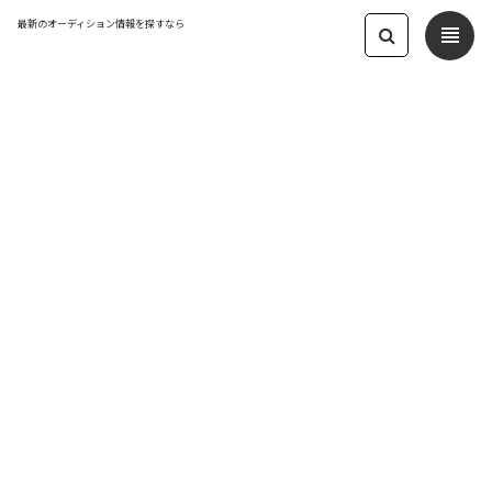
最新のオーディション情報を探すなら
view_headline
"番組" オーディション 一覧
media
今すぐ応募できる最新の 番組 オーディション情報を毎日更新中。大
手事務所の新人募集から出演案件まで厳選して掲載しています。 初
心者でも挑戦しやすい募集が揃うKYAM.PUSで、あなたの第一歩
を。 ※スキルアップのための養成所・学校情報も併記しています。
案件数最大級の
オーディションサイトKYAM.PUS
のトップページへ戻る
🔰 応募する前に必ずチェック！未経験者が知っておくべ
arrow_drop_up
き「合格の法則」（タップで開きます）
STEP0
STEP1
STEP2
STEP3
カテゴリー
▶︎
▶︎
▶︎
業界理解
書類審査を突破！
面接・実技審査
安全に活動するために