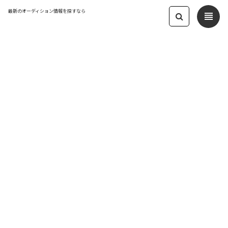
最新のオーディション情報を探すなら
view_headline
← オーディション一覧に戻る
更新日：2024.11.6 09:34
★アニソンへの道★レーベル！新人発
掘 第二弾！！
声優
応募締切：2024/11/23