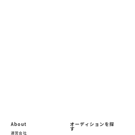
すべての方のための 国内最大級のオーディション情報メディアで
す。アイドルオーディション、モデルオーディション、 声優オー
ディション、俳優・女優オーディション、VTuber・VLiverオーディ
ション、 インフルエンサーオーディション、ライバーオーディシ
ョンなど、あらゆるジャンルの 芸能オーディション情報を毎日更
新しています。
未経験から応募できるオーディションから、大手芸能事務所によ
る新人発掘オーディションまで 幅広く掲載。「オーディションサ
イトを探したい」「最新の芸能オーディション情報を知りたい」
「自分に合ったオーディションを募集中の中から見つけたい」と
いう方に、 KYAM.PUSは無料でご利用いただけるオーディション
募集サイトです。
KYAM.PUSは、信頼できる芸能事務所・プロダクション・制作会
社のみのオーディションを 厳選掲載。あなたの夢への第一歩を、
オーディションサイト KYAM.PUSがサポートします。
About
オーディションを探
す
運営会社