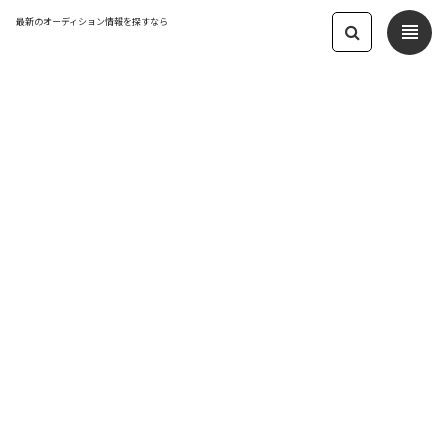
最新のオーディション情報を探すなら
view_headline
← オーディション一覧に戻る
更新日：2022.12.13 08:41
ガールズミュージカルの決定版！『ス
タントウーマン』 出演者募集
映画・舞台
応募締切：2023/01/20