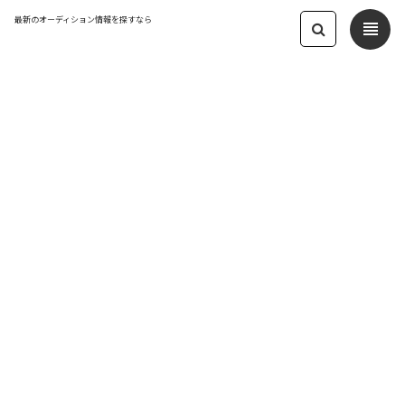
最新のオーディション情報を探すなら
view_headline
← オーディション一覧に戻る
更新日：2024.2.26 08:07
大人気のラーメン店のPRアンバサダー
を決める『元祖辛麺 桝元 アンバサダー
オーディション』
モデル
応募締切：2024/03/01