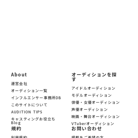
「自分に合ったオーディションを募集中の中から見つけたい」と
いう方に、 KYAM.PUSは無料でご利用いただけるオーディション
募集サイトです。
KYAM.PUSは、信頼できる芸能事務所・プロダクション・制作会
社のみのオーディションを 厳選掲載。あなたの夢への第一歩を、
オーディションサイト KYAM.PUSがサポートします。
About
オーディションを探
す
運営会社
アイドルオーディション
オーディション一覧
モデルオーディション
インフルエンサー事務所DB
俳優・女優オーディション
このサイトについて
声優オーディション
AUDITION TIPS
映画・舞台オーディション
キャスティングお役立ち
Blog
VTuberオーディション
規約
お問い合わせ
利用規約
掲載をご希望の方