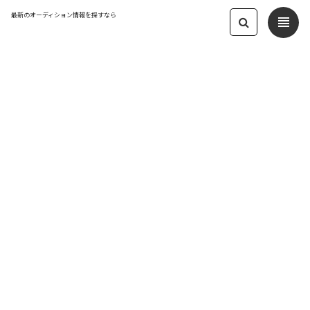
最新のオーディション情報を探すなら
view_headline
← オーディション一覧に戻る
更新日：2026.6.28 06:59
2026年・声優募集［ナレーション声優
スタジオ］
声優
応募締切：2026-08-28