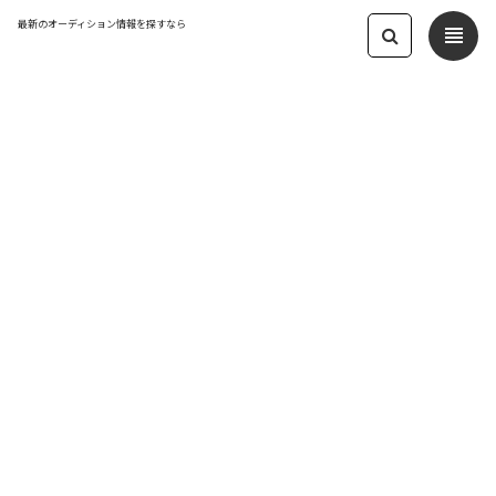
最新のオーディション情報を探すなら
view_headline
← オーディション一覧に戻る
更新日：2023.11.26 07:39
2024年9月は大舞台に立つ! 劇団生命
座、キャストオーディション開始!
映画・舞台
応募締切：2024/01/31