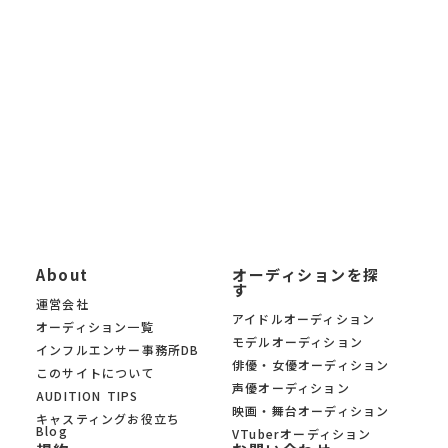
イトを探したい」「最新の芸能オーディション情報を知りたい」
「自分に合ったオーディションを募集中の中から見つけたい」と
いう方に、 KYAM.PUSは無料でご利用いただけるオーディション
募集サイトです。
KYAM.PUSは、信頼できる芸能事務所・プロダクション・制作会
社のみのオーディションを 厳選掲載。あなたの夢への第一歩を、
オーディションサイト KYAM.PUSがサポートします。
About
オーディションを探
す
運営会社
アイドルオーディション
オーディション一覧
モデルオーディション
インフルエンサー事務所DB
俳優・女優オーディション
このサイトについて
声優オーディション
AUDITION TIPS
映画・舞台オーディション
キャスティングお役立ち
Blog
VTuberオーディション