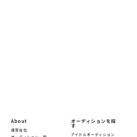
す。アイドルオーディション、モデルオーディション、 声優オー
ディション、俳優・女優オーディション、VTuber・VLiverオーディ
ション、 インフルエンサーオーディション、ライバーオーディシ
ョンなど、あらゆるジャンルの 芸能オーディション情報を毎日更
新しています。
未経験から応募できるオーディションから、大手芸能事務所によ
る新人発掘オーディションまで 幅広く掲載。「オーディションサ
イトを探したい」「最新の芸能オーディション情報を知りたい」
「自分に合ったオーディションを募集中の中から見つけたい」と
いう方に、 KYAM.PUSは無料でご利用いただけるオーディション
募集サイトです。
KYAM.PUSは、信頼できる芸能事務所・プロダクション・制作会
社のみのオーディションを 厳選掲載。あなたの夢への第一歩を、
オーディションサイト KYAM.PUSがサポートします。
About
オーディションを探
す
運営会社
アイドルオーディション
オーディション一覧