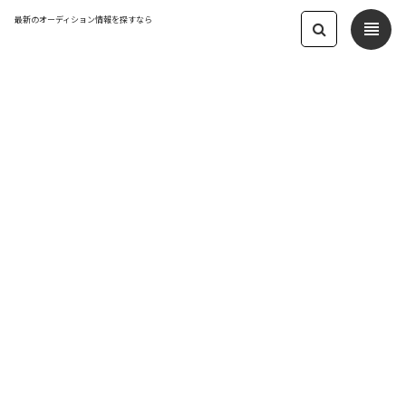
最新のオーディション情報を探すなら
view_headline
← オーディション一覧に戻る
更新日：2026.1.22 04:03
Beside エキストラ無料登録会
その他
応募締切：2026/01/28