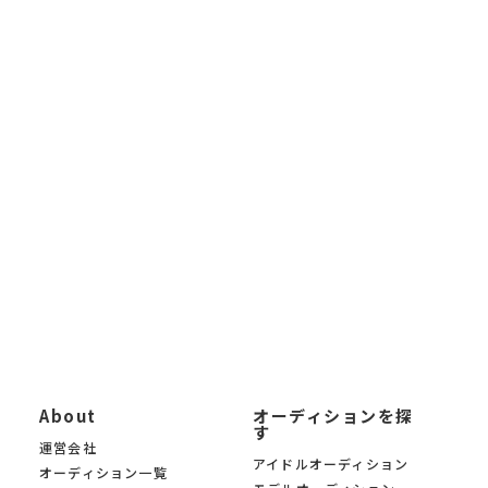
ディション、俳優・女優オーディション、VTuber・VLiverオーディ
ション、 インフルエンサーオーディション、ライバーオーディシ
ョンなど、あらゆるジャンルの 芸能オーディション情報を毎日更
新しています。
未経験から応募できるオーディションから、大手芸能事務所によ
る新人発掘オーディションまで 幅広く掲載。「オーディションサ
イトを探したい」「最新の芸能オーディション情報を知りたい」
「自分に合ったオーディションを募集中の中から見つけたい」と
いう方に、 KYAM.PUSは無料でご利用いただけるオーディション
募集サイトです。
KYAM.PUSは、信頼できる芸能事務所・プロダクション・制作会
社のみのオーディションを 厳選掲載。あなたの夢への第一歩を、
オーディションサイト KYAM.PUSがサポートします。
About
オーディションを探
す
運営会社
アイドルオーディション
オーディション一覧