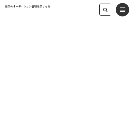
最新のオーディション情報を探すなら
view_headline
← オーディション一覧に戻る
更新日：2025.11.28 05:59
スーパーポップ・エモパンク新規アイ
ドル立ち上げメンバー募集
アイドル
応募締切：2025/12/31