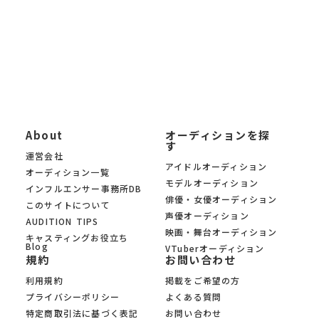
KYAM.PUSは、信頼できる芸能事務所・プロダクション・制作会
社のみのオーディションを 厳選掲載。あなたの夢への第一歩を、
オーディションサイト KYAM.PUSがサポートします。
About
オーディションを探
す
運営会社
アイドルオーディション
オーディション一覧
モデルオーディション
インフルエンサー事務所DB
俳優・女優オーディション
このサイトについて
声優オーディション
AUDITION TIPS
映画・舞台オーディション
キャスティングお役立ち
Blog
VTuberオーディション
規約
お問い合わせ
利用規約
掲載をご希望の方
プライバシーポリシー
よくある質問
特定商取引法に基づく表記
お問い合わせ