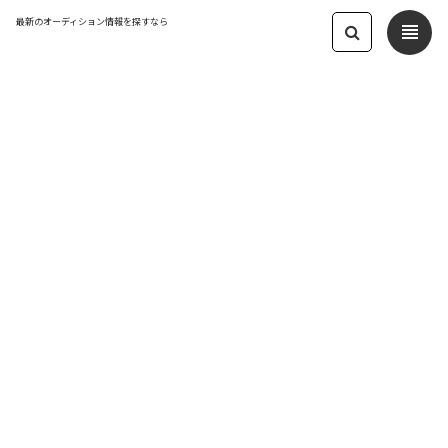
最新のオーディション情報を探すなら
view_headline
← オーディション一覧に戻る
更新日：2025.11.19 03:33
アイドルグループ『集団』新メンバーオ
ーディション開催！
アイドル
応募締切：2025/12/31