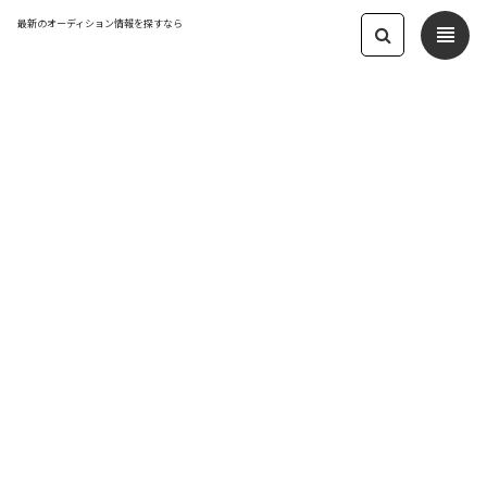
最新のオーディション情報を探すなら
view_headline
← オーディション一覧に戻る
更新日：2025.10.17 06:42
2025 アイドルグループ 新メンバーオー
ディション
アイドル
応募締切：2025/12/31