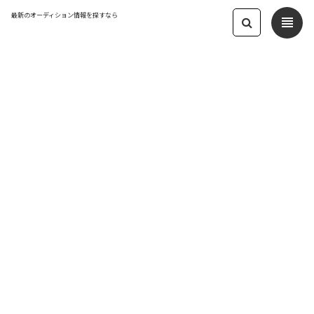
最新のオーディション情報を探すなら
view_headline
← オーディション一覧に戻る
更新日：2025.9.18 05:51
アイドルグループ「天使突抜ニ読ミ」新
メンバー募集！
アイドル
応募締切：2025/10/19