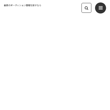
最新のオーディション情報を探すなら
view_headline
← オーディション一覧に戻る
更新日：2025.7.21 04:26
VIVANT PRODUCTION 次世代メンズア
イドル
アイドル
応募締切：2025/07/31