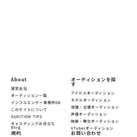
イトを探したい」「最新の芸能オーディション情報を知りたい」
「自分に合ったオーディションを募集中の中から見つけたい」と
いう方に、 KYAM.PUSは無料でご利用いただけるオーディション
募集サイトです。
KYAM.PUSは、信頼できる芸能事務所・プロダクション・制作会
社のみのオーディションを 厳選掲載。あなたの夢への第一歩を、
オーディションサイト KYAM.PUSがサポートします。
About
オーディションを探
す
運営会社
アイドルオーディション
オーディション一覧
モデルオーディション
インフルエンサー事務所DB
俳優・女優オーディション
このサイトについて
声優オーディション
AUDITION TIPS
映画・舞台オーディション
キャスティングお役立ち
Blog
VTuberオーディション
規約
お問い合わせ