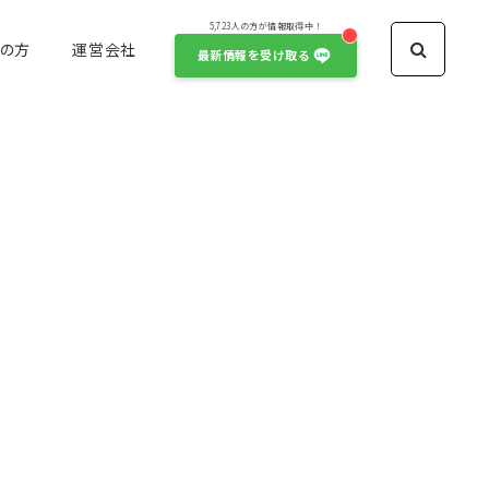
5,723人の方が情報取得中！
の方
運営会社
最新情報を受け取る
俳優・女優