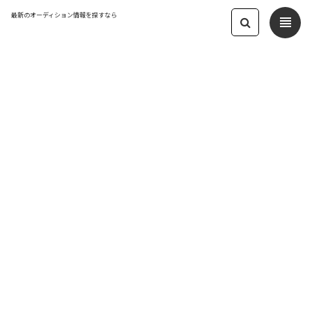
最新のオーディション情報を探すなら
view_headline
← オーディション一覧に戻る
更新日：2025.6.4 09:15
★おすすめのオーディション
【7月度】Vライバー事務所「Atoms」
第7期メンバーオーディション
VTuber / VLiver
応募締切：2025/06/30