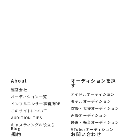
イトを探したい」「最新の芸能オーディション情報を知りたい」
「自分に合ったオーディションを募集中の中から見つけたい」と
いう方に、 KYAM.PUSは無料でご利用いただけるオーディション
募集サイトです。
KYAM.PUSは、信頼できる芸能事務所・プロダクション・制作会
社のみのオーディションを 厳選掲載。あなたの夢への第一歩を、
オーディションサイト KYAM.PUSがサポートします。
About
オーディションを探
す
運営会社
アイドルオーディション
オーディション一覧
モデルオーディション
インフルエンサー事務所DB
俳優・女優オーディション
このサイトについて
声優オーディション
AUDITION TIPS
映画・舞台オーディション
キャスティングお役立ち
Blog
VTuberオーディション
規約
お問い合わせ