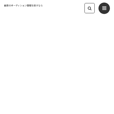
最新のオーディション情報を探すなら
view_headline
← オーディション一覧に戻る
更新日：2025.5.13 09:06
アザマス魂募集オーディション【第3期
受付】
VTuber / VLiver
応募締切：2025/08/31