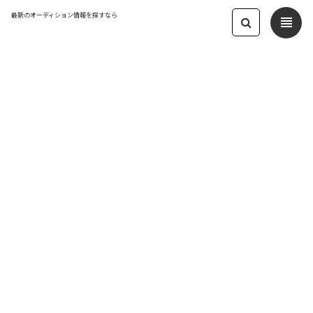
最新のオーディション情報を探すなら
view_headline
← オーディション一覧に戻る
更新日：2025.4.8 04:11
【神戸/ 夏の舞台】新人出演者大募集
(未経験OK)★実践重視で確実にキャリ
アUPできる！
俳優・女優
応募締切：2025/04/30