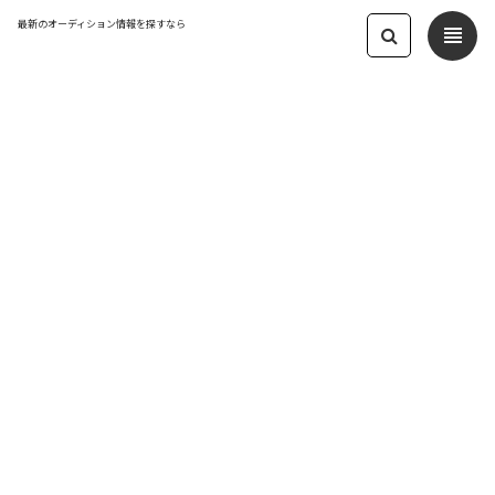
最新のオーディション情報を探すなら
view_headline
← オーディション一覧に戻る
更新日：2025.3.21 10:14
第8回青山ウエディングクイーンコンテ
スト オーディション受付スタート
モデル
応募締切：2025/04/06