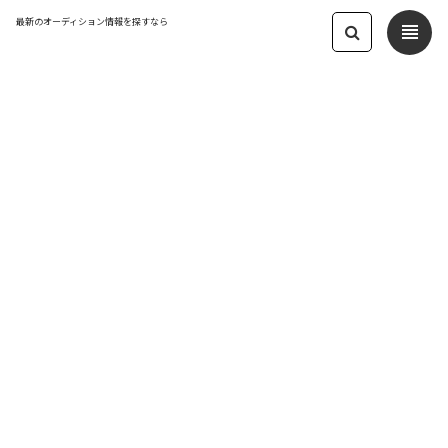
最新のオーディション情報を探すなら
view_headline
← オーディション一覧に戻る
更新日：2025.3.21 10:01
SHELLFLAN ランウェイモデルオーディ
ション2025春
モデル
応募締切：2025/05/04