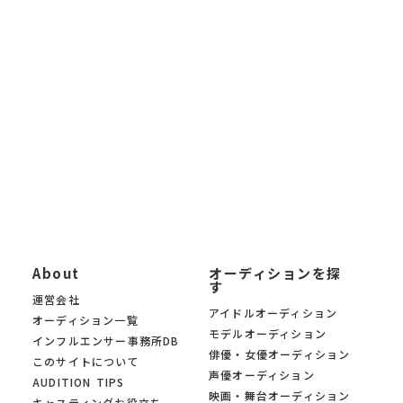
未経験から応募できるオーディションから、大手芸能事務所によ
る新人発掘オーディションまで 幅広く掲載。「オーディションサ
イトを探したい」「最新の芸能オーディション情報を知りたい」
「自分に合ったオーディションを募集中の中から見つけたい」と
いう方に、 KYAM.PUSは無料でご利用いただけるオーディション
募集サイトです。
KYAM.PUSは、信頼できる芸能事務所・プロダクション・制作会
社のみのオーディションを 厳選掲載。あなたの夢への第一歩を、
オーディションサイト KYAM.PUSがサポートします。
About
オーディションを探
す
運営会社
アイドルオーディション
オーディション一覧
モデルオーディション
インフルエンサー事務所DB
俳優・女優オーディション
このサイトについて
声優オーディション
AUDITION TIPS
映画・舞台オーディション
キャスティングお役立ち