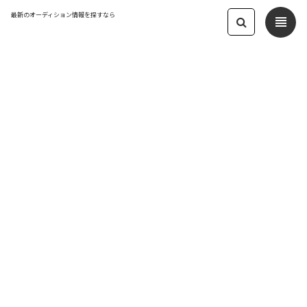
最新のオーディション情報を探すなら
view_headline
← オーディション一覧に戻る
更新日：2025.1.15 06:32
第44回東京渋谷コレクション ランウェ
イモデルオーディション
モデル
応募締切：2025/04/17