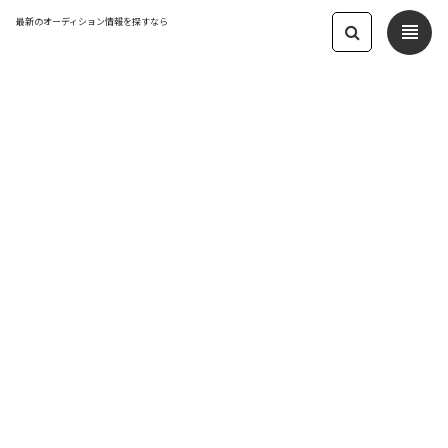
最新のオーディション情報を探すなら
view_headline
← オーディション一覧に戻る
更新日：2022.10.24 04:05
12月放送FMラジオドラマ「オオガミく
ん」声優募集！
声優
応募締切：2022/11/15