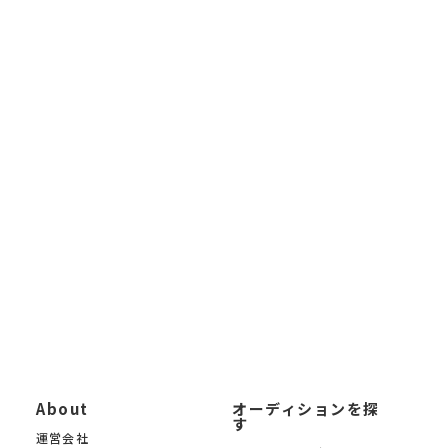
すべての方のための 国内最大級のオーディション情報メディアで
す。アイドルオーディション、モデルオーディション、 声優オー
ディション、俳優・女優オーディション、VTuber・VLiverオーディ
ション、 インフルエンサーオーディション、ライバーオーディシ
ョンなど、あらゆるジャンルの 芸能オーディション情報を毎日更
新しています。
未経験から応募できるオーディションから、大手芸能事務所によ
る新人発掘オーディションまで 幅広く掲載。「オーディションサ
イトを探したい」「最新の芸能オーディション情報を知りたい」
「自分に合ったオーディションを募集中の中から見つけたい」と
いう方に、 KYAM.PUSは無料でご利用いただけるオーディション
募集サイトです。
KYAM.PUSは、信頼できる芸能事務所・プロダクション・制作会
社のみのオーディションを 厳選掲載。あなたの夢への第一歩を、
オーディションサイト KYAM.PUSがサポートします。
About
オーディションを探
す
運営会社