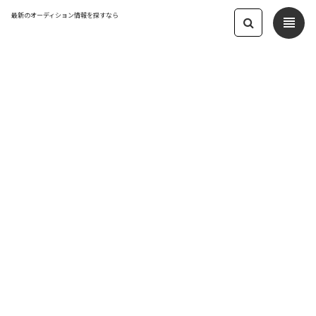
最新のオーディション情報を探すなら
view_headline
← オーディション一覧に戻る
更新日：2024.8.7 09:07
◆ライブ出演権◆歌手・アイドル・音
楽家の大量募集
音楽
応募締切：2024/08/31