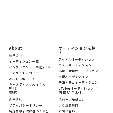
KYAM.PUSは、信頼できる芸能事務所・プロダクション・制作会
社のみのオーディションを 厳選掲載。あなたの夢への第一歩を、
オーディションサイト KYAM.PUSがサポートします。
About
オーディションを探
す
運営会社
アイドルオーディション
オーディション一覧
モデルオーディション
インフルエンサー事務所DB
俳優・女優オーディション
このサイトについて
声優オーディション
AUDITION TIPS
映画・舞台オーディション
キャスティングお役立ち
Blog
VTuberオーディション
規約
お問い合わせ
利用規約
掲載をご希望の方
プライバシーポリシー
よくある質問
特定商取引法に基づく表記
お問い合わせ