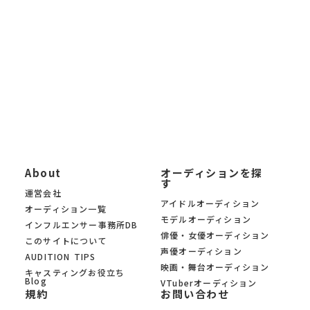
「自分に合ったオーディションを募集中の中から見つけたい」と
いう方に、 KYAM.PUSは無料でご利用いただけるオーディション
募集サイトです。
KYAM.PUSは、信頼できる芸能事務所・プロダクション・制作会
社のみのオーディションを 厳選掲載。あなたの夢への第一歩を、
オーディションサイト KYAM.PUSがサポートします。
About
オーディションを探
す
運営会社
アイドルオーディション
オーディション一覧
モデルオーディション
インフルエンサー事務所DB
俳優・女優オーディション
このサイトについて
声優オーディション
AUDITION TIPS
映画・舞台オーディション
キャスティングお役立ち
Blog
VTuberオーディション
規約
お問い合わせ