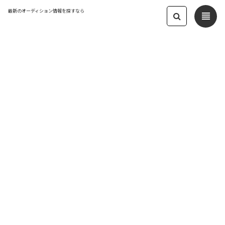
最新のオーディション情報を探すなら
view_headline
← オーディション一覧に戻る
更新日：2023.11.1 06:08
ゆめみどき 2ndシーズン 初期メンバー
残り2名募集
アイドル
応募締切：2023/12/31