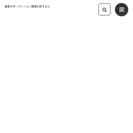
最新のオーディション情報を探すなら
view_headline
← オーディション一覧に戻る
更新日：2024.9.17 07:48
【ライブレイド】Vライバー魂募集オー
ディション
VTuber / VLiver
応募締切：2024/09/29