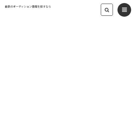
最新のオーディション情報を探すなら
view_headline
← オーディション一覧に戻る
更新日：2026.6.28 07:16
Projection スターティングメンバー募
集
VTuber / VLiver
応募締切：2026-07-25