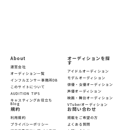
KYAM.PUSは、信頼できる芸能事務所・プロダクション・制作会
社のみのオーディションを 厳選掲載。あなたの夢への第一歩を、
オーディションサイト KYAM.PUSがサポートします。
About
オーディションを探
す
運営会社
アイドルオーディション
オーディション一覧
モデルオーディション
インフルエンサー事務所DB
俳優・女優オーディション
このサイトについて
声優オーディション
AUDITION TIPS
映画・舞台オーディション
キャスティングお役立ち
Blog
VTuberオーディション
規約
お問い合わせ
利用規約
掲載をご希望の方
プライバシーポリシー
よくある質問