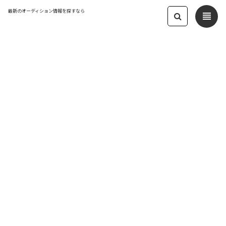
最新のオーディション情報を探すなら
view_headline
← オーディション一覧に戻る
更新日：2022.12.13 02:36
2023年に活動する王道系グループのメ
ンバーを募集します！
アイドル
応募締切：2023/01/31