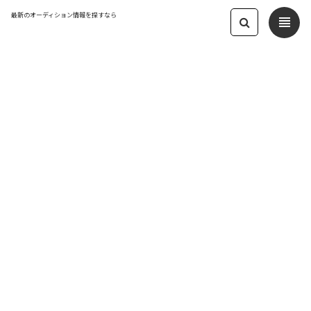
最新のオーディション情報を探すなら
view_headline
← オーディション一覧に戻る
更新日：2022.12.21 07:20
「JOIE CELLULE」から今話題の針コス
メとヒト幹細胞のスキンケア商品大量
プレゼント
モデル
応募締切：2022/12/19