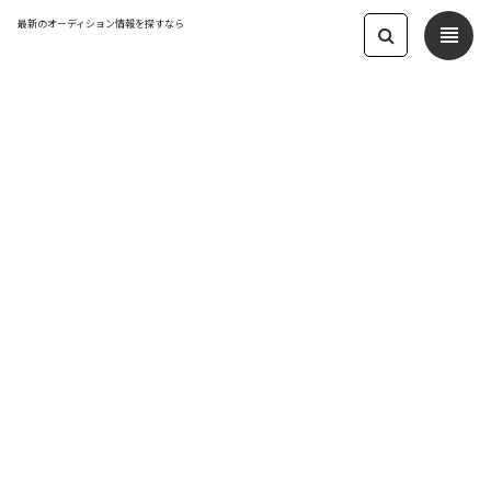
最新のオーディション情報を探すなら
view_headline
← オーディション一覧に戻る
更新日：2023.11.28 02:11
【第12弾】ヒロコレ/女性メインキャラ
声優オーディション
声優
応募締切：2023/12/13