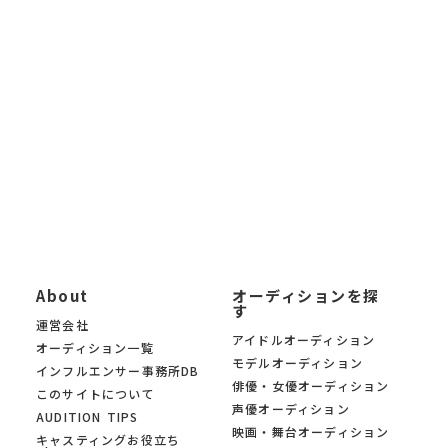
未経験から応募できるオーディションから、大手芸能事務所によ
る新人発掘オーディションまで 幅広く掲載。「オーディションサ
イトを探したい」「最新の芸能オーディション情報を知りたい」
「自分に合ったオーディションを募集中の中から見つけたい」と
いう方に、 KYAM.PUSは無料でご利用いただけるオーディション
募集サイトです。
KYAM.PUSは、信頼できる芸能事務所・プロダクション・制作会
社のみのオーディションを 厳選掲載。あなたの夢への第一歩を、
オーディションサイト KYAM.PUSがサポートします。
About
オーディションを探
す
運営会社
アイドルオーディション
オーディション一覧
モデルオーディション
インフルエンサー事務所DB
俳優・女優オーディション
このサイトについて
声優オーディション
AUDITION TIPS
映画・舞台オーディション
キャスティングお役立ち