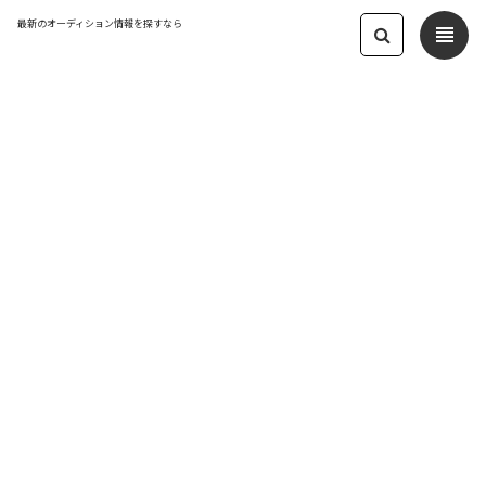
最新のオーディション情報を探すなら
view_headline
← オーディション一覧に戻る
更新日：2023.2.13 04:27
オーディションTV Premium academy
モデル
応募締切：2023/02/28