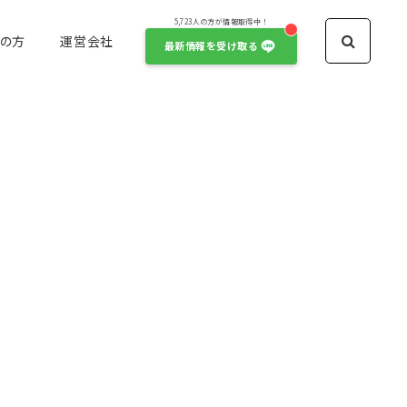
5,723人の方が情報取得中！
の方
運営会社
最新情報を受け取る
声優