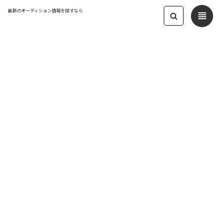
最新のオーディション情報を探すなら
view_headline
← オーディション一覧に戻る
更新日：2026.7.1 09:41
地上波テレビ出演のチャンス！アニメ
「きっと明日は好きになる」
声優
応募締切：2026-07-31