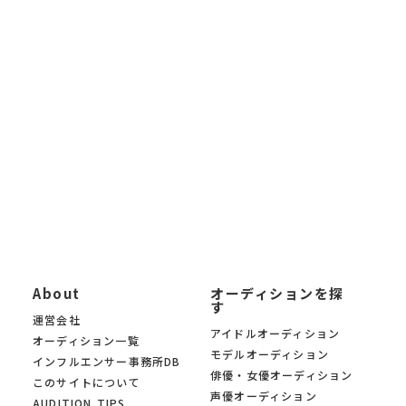
新しています。
未経験から応募できるオーディションから、大手芸能事務所によ
る新人発掘オーディションまで 幅広く掲載。「オーディションサ
イトを探したい」「最新の芸能オーディション情報を知りたい」
「自分に合ったオーディションを募集中の中から見つけたい」と
いう方に、 KYAM.PUSは無料でご利用いただけるオーディション
募集サイトです。
KYAM.PUSは、信頼できる芸能事務所・プロダクション・制作会
社のみのオーディションを 厳選掲載。あなたの夢への第一歩を、
オーディションサイト KYAM.PUSがサポートします。
About
オーディションを探
す
運営会社
アイドルオーディション
オーディション一覧
モデルオーディション
インフルエンサー事務所DB
俳優・女優オーディション
このサイトについて
声優オーディション
AUDITION TIPS