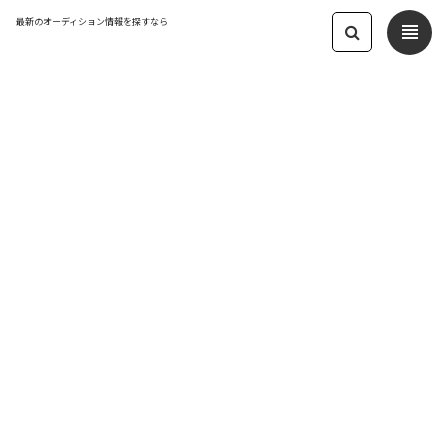
最新のオーディション情報を探すなら
view_headline
← オーディション一覧に戻る
更新日：2023.11.16 05:18
新体制パステル☆ジョーカー＆新規ア
イドルユニットメンバー募集
アイドル
応募締切：2023/12/31