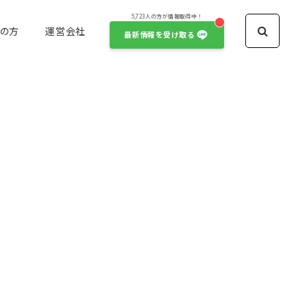
5,723人の方が情報取得中！
の方
運営会社
最新情報を受け取る
俳優・女優