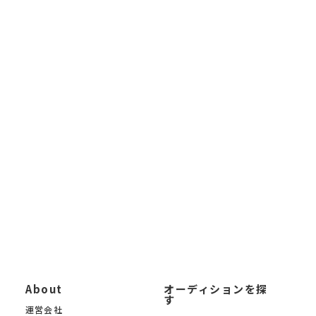
すべての方のための 国内最大級のオーディション情報メディアで
す。アイドルオーディション、モデルオーディション、 声優オー
ディション、俳優・女優オーディション、VTuber・VLiverオーディ
ション、 インフルエンサーオーディション、ライバーオーディシ
ョンなど、あらゆるジャンルの 芸能オーディション情報を毎日更
新しています。
未経験から応募できるオーディションから、大手芸能事務所によ
る新人発掘オーディションまで 幅広く掲載。「オーディションサ
イトを探したい」「最新の芸能オーディション情報を知りたい」
「自分に合ったオーディションを募集中の中から見つけたい」と
いう方に、 KYAM.PUSは無料でご利用いただけるオーディション
募集サイトです。
KYAM.PUSは、信頼できる芸能事務所・プロダクション・制作会
社のみのオーディションを 厳選掲載。あなたの夢への第一歩を、
オーディションサイト KYAM.PUSがサポートします。
About
オーディションを探
す
運営会社