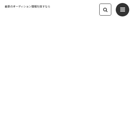
最新のオーディション情報を探すなら
view_headline
← オーディション一覧に戻る
更新日：2026.5.13 02:20
ミセスコンテスト 2026 Mrs.SDGs
TOKYO
その他
応募締切：2026-05-31