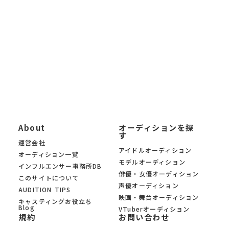
「自分に合ったオーディションを募集中の中から見つけたい」と
いう方に、 KYAM.PUSは無料でご利用いただけるオーディション
募集サイトです。
KYAM.PUSは、信頼できる芸能事務所・プロダクション・制作会
社のみのオーディションを 厳選掲載。あなたの夢への第一歩を、
オーディションサイト KYAM.PUSがサポートします。
About
オーディションを探
す
運営会社
アイドルオーディション
オーディション一覧
モデルオーディション
インフルエンサー事務所DB
俳優・女優オーディション
このサイトについて
声優オーディション
AUDITION TIPS
映画・舞台オーディション
キャスティングお役立ち
Blog
VTuberオーディション
規約
お問い合わせ