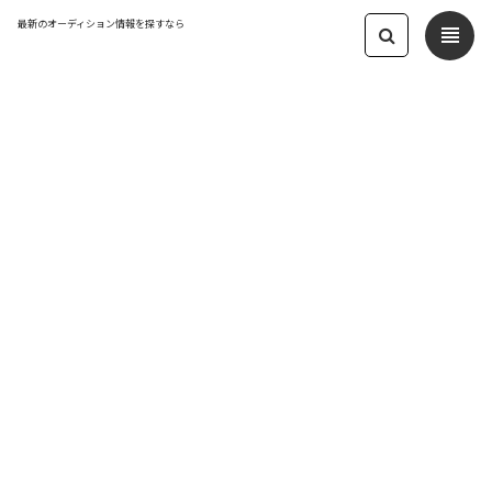
最新のオーディション情報を探すなら
view_headline
← オーディション一覧に戻る
更新日：2026.3.21 09:51
未経験者歓迎（17歳～29歳迄限定）
「座・市民劇場」若手育成プロジェク
ト春期オーディション！
映画・舞台
応募締切：2026-04-10