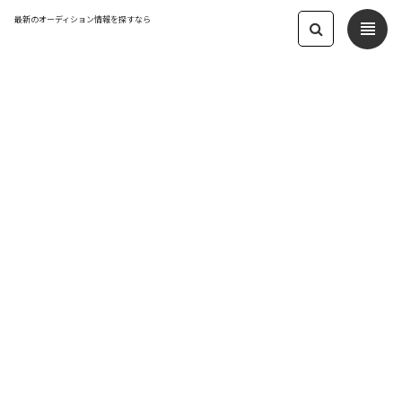
最新のオーディション情報を探すなら
view_headline
← オーディション一覧に戻る
更新日：2024.5.12 05:33
歌手&声優セットでデビュー！アニソン
アーティストを更に大募集
音楽
応募締切：2024/05/25