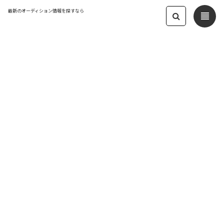
最新のオーディション情報を探すなら
view_headline
← オーディション一覧に戻る
更新日：2024.12.30 10:41
中野の「都こんぶ」2025年テレビCM出
演者募集！
タレント
応募締切：2025/01/12