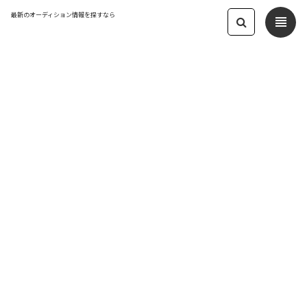
最新のオーディション情報を探すなら
view_headline
ライブ配信
アルファ