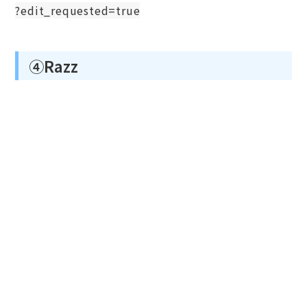
?edit_requested=true
④Razz