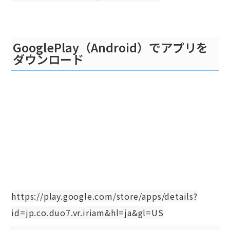
GooglePlay（Android）でアプリを
ダウンロード
https://play.google.com/store/apps/details?
id=jp.co.duo7.vr.iriam&hl=ja&gl=US